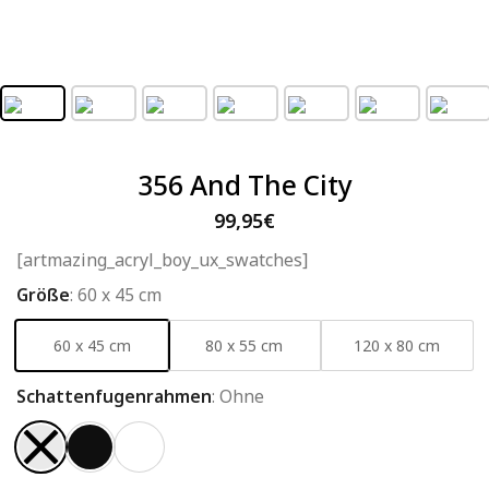
356 And The City
99,95
€
[artmazing_acryl_boy_ux_swatches]
Größe
:
60 x 45 cm
60 x 45 cm
80 x 55 cm
120 x 80 cm
Schattenfugenrahmen
:
Ohne