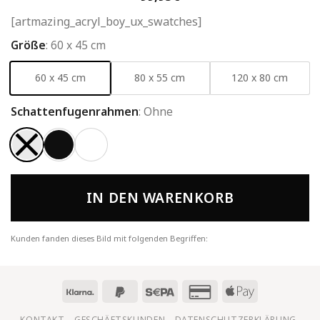
[artmazing_acryl_boy_ux_swatches]
Größe
:
60 x 45 cm
60 x 45 cm
80 x 55 cm
120 x 80 cm
Schattenfugenrahmen
:
Ohne
IN DEN WARENKORB
Kunden fanden dieses Bild mit folgenden Begriffen:
KONTAKT
GESCHÄFTSKUNDEN
DATENSCHUTZERKLÄRUNG