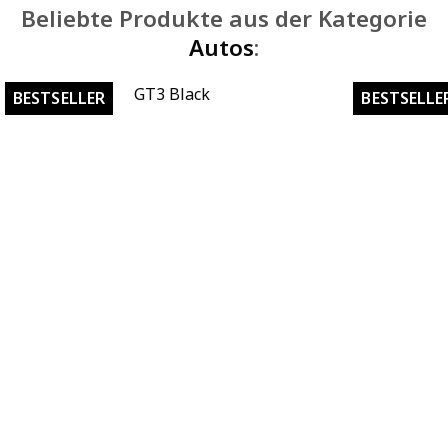
Beliebte Produkte aus der Kategorie
Autos
:
GT3 Black
It 
BESTSELLER
BESTSELLE