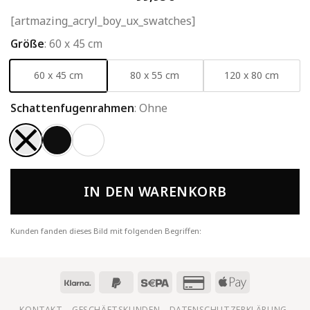
[artmazing_acryl_boy_ux_swatches]
Größe
:
60 x 45 cm
60 x 45 cm
80 x 55 cm
120 x 80 cm
Schattenfugenrahmen
:
Ohne
IN DEN WARENKORB
Kunden fanden dieses Bild mit folgenden Begriffen:
KONTAKT
GESCHÄFTSKUNDEN
DATENSCHUTZERKLÄRUNG