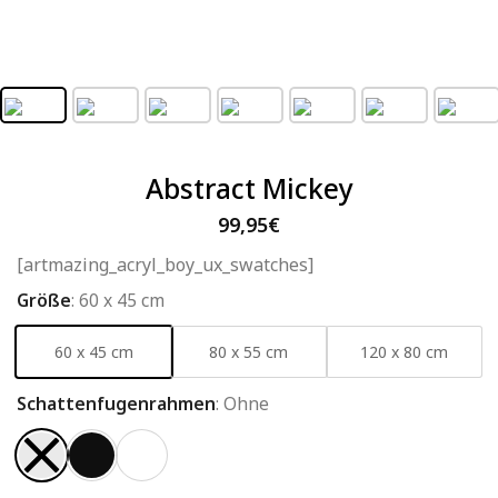
Abstract Mickey
99,95
€
[artmazing_acryl_boy_ux_swatches]
Größe
:
60 x 45 cm
60 x 45 cm
80 x 55 cm
120 x 80 cm
Schattenfugenrahmen
:
Ohne