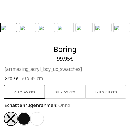
Boring
99,95
€
[artmazing_acryl_boy_ux_swatches]
Größe
:
60 x 45 cm
60 x 45 cm
80 x 55 cm
120 x 80 cm
Schattenfugenrahmen
:
Ohne