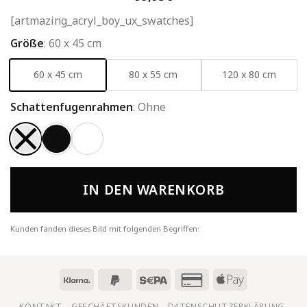
[artmazing_acryl_boy_ux_swatches]
Größe
:
60 x 45 cm
60 x 45 cm
80 x 55 cm
120 x 80 cm
Schattenfugenrahmen
:
Ohne
IN DEN WARENKORB
Kunden fanden dieses Bild mit folgenden Begriffen:
KONTAKT
GESCHÄFTSKUNDEN
DATENSCHUTZERKLÄRUNG