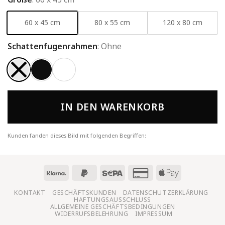
60 x 45 cm
80 x 55 cm
120 x 80 cm
Schattenfugenrahmen
:
Ohne
IN DEN WARENKORB
Kunden fanden dieses Bild mit folgenden Begriffen:
KONTAKT
GESCHÄFTSKUNDEN
DATENSCHUTZERKLÄRUNG
HAFTUNGSAUSSCHLUSS
ALLGEMEINE GESCHÄFTSBEDINGUNGEN
WIDERRUFSBELEHRUNG
IMPRESSUM