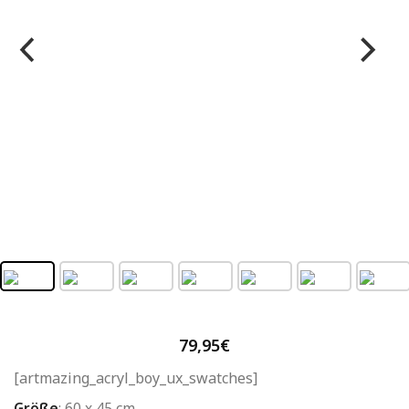
79,95
€
[artmazing_acryl_boy_ux_swatches]
Größe
:
60 x 45 cm