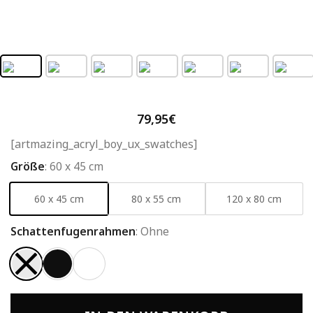
79,95
€
[artmazing_acryl_boy_ux_swatches]
Größe
:
60 x 45 cm
60 x 45 cm
80 x 55 cm
120 x 80 cm
Schattenfugenrahmen
:
Ohne