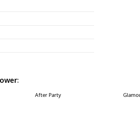
power
:
After Party
Glamo