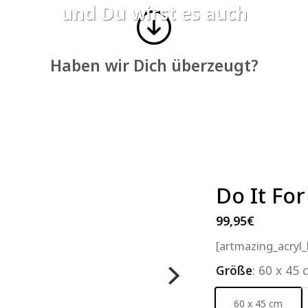
und Du wirst es auch
Haben wir Dich überzeugt?
Do It For
99,95
€
[artmazing_acryl
Größe
:
60 x 45 
60 x 45 cm