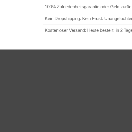
100% Zufriedenheitsgarantie oder Geld zurüc
Kein Dropshipping. Kein Frust. Unangefochten
Kostenloser Versand: Heute bestellt, in 2 Tage