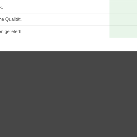
k.
e Qualität.
n geliefert!