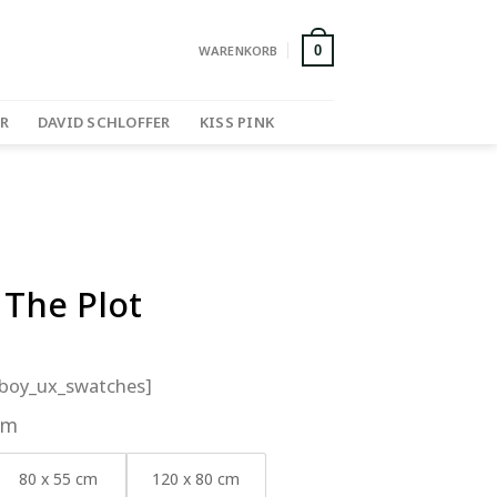
WARENKORB
0
R
DAVID SCHLOFFER
KISS PINK
 The Plot
_boy_ux_swatches]
cm
80 x 55 cm
120 x 80 cm