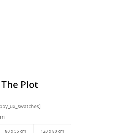
 The Plot
_boy_ux_swatches]
cm
80 x 55 cm
120 x 80 cm