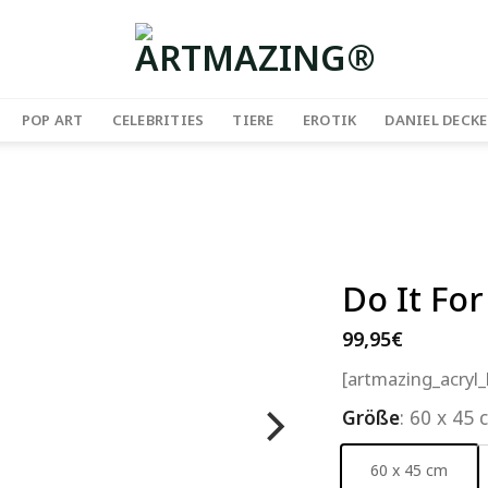
POP ART
CELEBRITIES
TIERE
EROTIK
DANIEL DECKE
Do It For
99,95
€
[artmazing_acryl
Größe
:
60 x 45 
60 x 45 cm