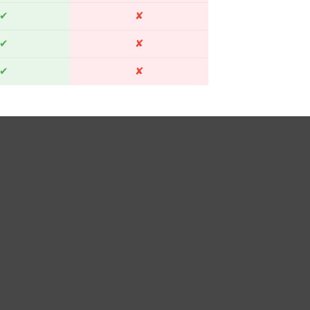
✔
✘
✔
✘
✔
✘