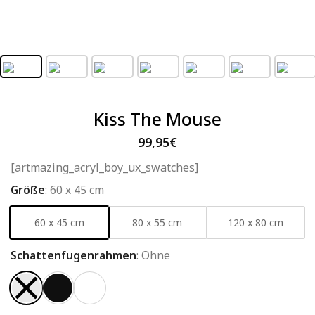
Kiss The Mouse
99,95
€
[artmazing_acryl_boy_ux_swatches]
Größe
:
60 x 45 cm
60 x 45 cm
80 x 55 cm
120 x 80 cm
Schattenfugenrahmen
:
Ohne