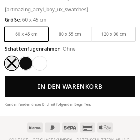
[artmazing_acryl_boy_ux_swatches]
Größe
:
60 x 45 cm
60 x 45 cm
80 x 55 cm
120 x 80 cm
Schattenfugenrahmen
:
Ohne
IN DEN WARENKORB
Kunden fanden dieses Bild mit folgenden Begriffen:
KONTAKT
GESCHÄFTSKUNDEN
DATENSCHUTZERKLÄRUNG