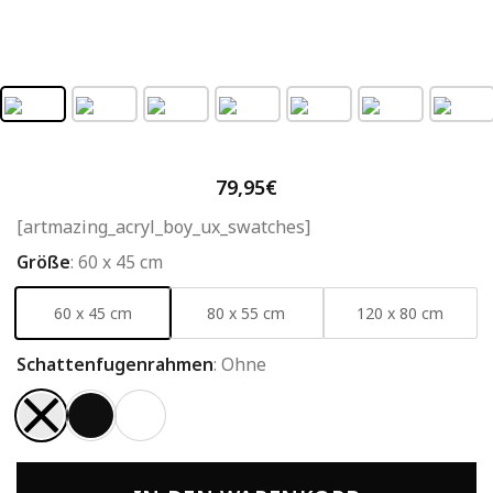
79,95
€
[artmazing_acryl_boy_ux_swatches]
Größe
:
60 x 45 cm
60 x 45 cm
80 x 55 cm
120 x 80 cm
Schattenfugenrahmen
:
Ohne