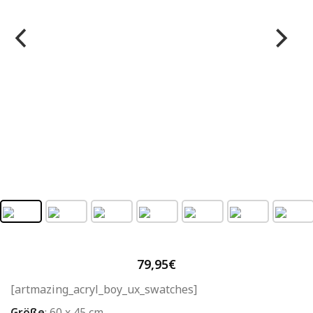
79,95
€
[artmazing_acryl_boy_ux_swatches]
Größe
:
60 x 45 cm