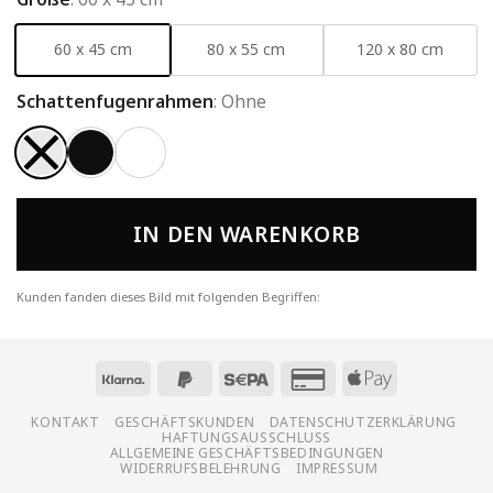
60 x 45 cm
80 x 55 cm
120 x 80 cm
Schattenfugenrahmen
:
Ohne
IN DEN WARENKORB
Kunden fanden dieses Bild mit folgenden Begriffen:
KONTAKT
GESCHÄFTSKUNDEN
DATENSCHUTZERKLÄRUNG
HAFTUNGSAUSSCHLUSS
ALLGEMEINE GESCHÄFTSBEDINGUNGEN
WIDERRUFSBELEHRUNG
IMPRESSUM