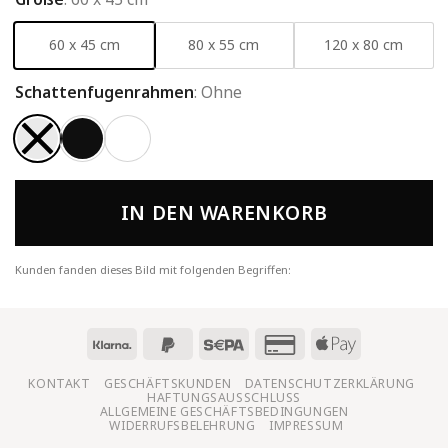
60 x 45 cm
80 x 55 cm
120 x 80 cm
Schattenfugenrahmen
:
Ohne
IN DEN WARENKORB
Kunden fanden dieses Bild mit folgenden Begriffen:
KONTAKT
GESCHÄFTSKUNDEN
DATENSCHUTZERKLÄRUNG
HAFTUNGSAUSSCHLUSS
ALLGEMEINE GESCHÄFTSBEDINGUNGEN
WIDERRUFSBELEHRUNG
IMPRESSUM