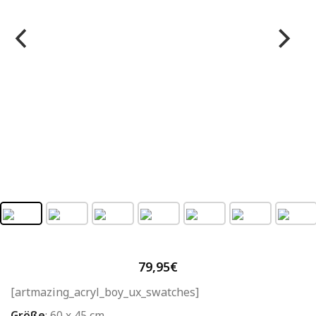
79,95
€
[artmazing_acryl_boy_ux_swatches]
Größe
:
60 x 45 cm