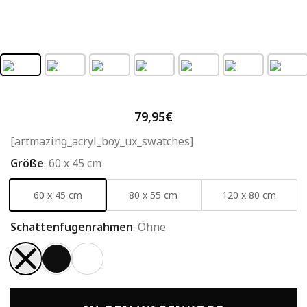
79,95
€
[artmazing_acryl_boy_ux_swatches]
Größe
:
60 x 45 cm
60 x 45 cm
80 x 55 cm
120 x 80 cm
Schattenfugenrahmen
:
Ohne