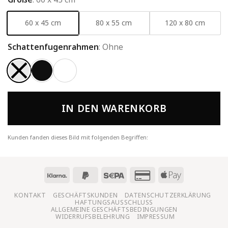
60 x 45 cm
80 x 55 cm
120 x 80 cm
Schattenfugenrahmen
:
Ohne
IN DEN WARENKORB
Kunden fanden dieses Bild mit folgenden Begriffen:
KONTAKT
GESCHÄFTSKUNDEN
DATENSCHUTZERKLÄRUNG
HAFTUNGSAUSSCHLUSS
ALLGEMEINE GESCHÄFTSBEDINGUNGEN
WIDERRUFSBELEHRUNG
IMPRESSUM