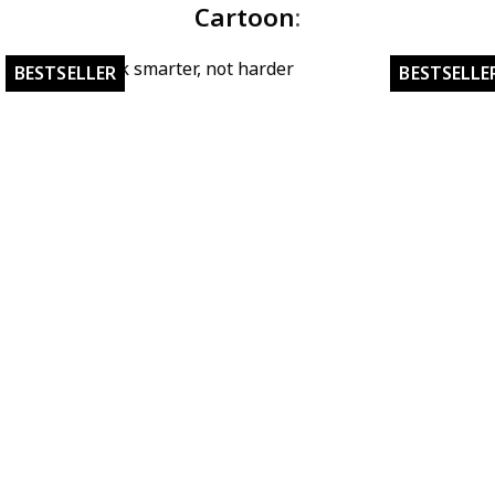
Cartoon
:
Work smarter, not harder
BESTSELLER
BESTSELLE