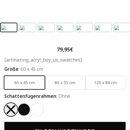
79,95
€
[artmazing_acryl_boy_ux_swatches]
Größe
:
60 x 45 cm
60 x 45 cm
80 x 55 cm
120 x 80 cm
Schattenfugenrahmen
:
Ohne