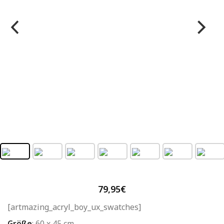
79,95
€
[artmazing_acryl_boy_ux_swatches]
Größe
:
60 x 45 cm