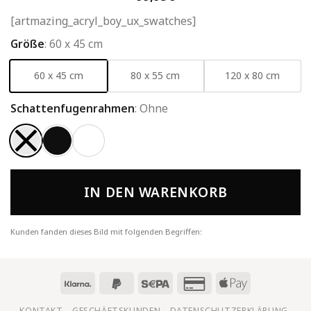
[artmazing_acryl_boy_ux_swatches]
Größe
:
60 x 45 cm
60 x 45 cm
80 x 55 cm
120 x 80 cm
Schattenfugenrahmen
:
Ohne
IN DEN WARENKORB
Kunden fanden dieses Bild mit folgenden Begriffen:
KONTAKT
GESCHÄFTSKUNDEN
DATENSCHUTZERKLÄRUNG