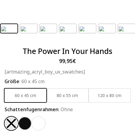
The Power In Your Hands
99,95
€
[artmazing_acryl_boy_ux_swatches]
Größe
:
60 x 45 cm
60 x 45 cm
80 x 55 cm
120 x 80 cm
Schattenfugenrahmen
:
Ohne