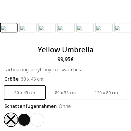
Yellow Umbrella
99,95
€
[artmazing_acryl_boy_ux_swatches]
Größe
:
60 x 45 cm
60 x 45 cm
80 x 55 cm
120 x 80 cm
Schattenfugenrahmen
:
Ohne