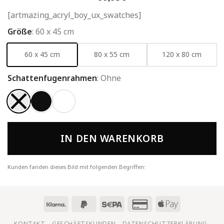
[artmazing_acryl_boy_ux_swatches]
Größe
:
60 x 45 cm
60 x 45 cm
80 x 55 cm
120 x 80 cm
Schattenfugenrahmen
:
Ohne
IN DEN WARENKORB
Kunden fanden dieses Bild mit folgenden Begriffen:
KONTAKT
GESCHÄFTSKUNDEN
DATENSCHUTZERKLÄRUNG